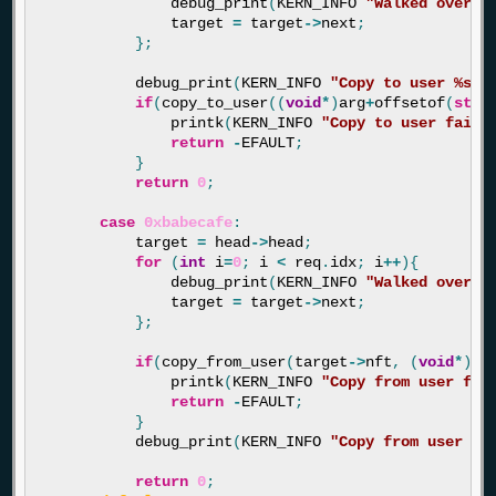
debug_print
(
KERN_INFO
"Walked over e
target
=
target
->
next
;
};
debug_print
(
KERN_INFO
"Copy to user %s @
if
(
copy_to_user
((
void
*
)
arg
+
offsetof
(
stru
printk
(
KERN_INFO
"Copy to user faile
return
-
EFAULT
;
}
return
0
;
case
0xbabecafe
:
target
=
head
->
head
;
for
(
int
i
=
0
;
i
<
req
.
idx
;
i
++
){
debug_print
(
KERN_INFO
"Walked over e
target
=
target
->
next
;
};
if
(
copy_from_user
(
target
->
nft
,
(
void
*
)
ar
printk
(
KERN_INFO
"Copy from user fai
return
-
EFAULT
;
}
debug_print
(
KERN_INFO
"Copy from user %s
return
0
;