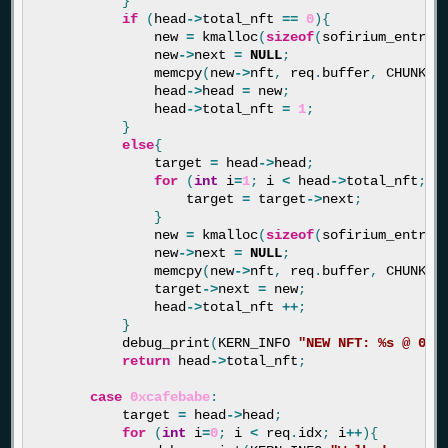
}
if
(
head
->
total_nft
==
0
){
new
=
kmalloc
(
sizeof
(
sofirium_entry
)
new
->
next
=
NULL
;
memcpy
(
new
->
nft
,
req
.
buffer
,
CHUNK_S
head
->
head
=
new
;
head
->
total_nft
=
1
;
}
else
{
target
=
head
->
head
;
for
(
int
i
=
1
;
i
<
head
->
total_nft
;
i
target
=
target
->
next
;
}
new
=
kmalloc
(
sizeof
(
sofirium_entry
)
new
->
next
=
NULL
;
memcpy
(
new
->
nft
,
req
.
buffer
,
CHUNK_S
target
->
next
=
new
;
head
->
total_nft
++
;
}
debug_print
(
KERN_INFO
"NEW NFT: %s @ 0x%
return
head
->
total_nft
;
case
0xcafebabe
:
target
=
head
->
head
;
for
(
int
i
=
0
;
i
<
req
.
idx
;
i
++
){