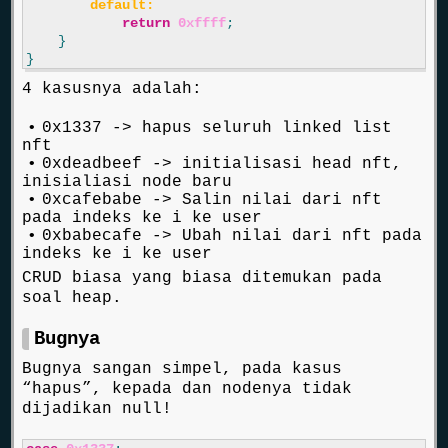
default:
return
0xffff
;
}
}
4 kasusnya adalah:
0x1337 -> hapus seluruh linked list
nft
0xdeadbeef -> initialisasi head nft,
inisialiasi node baru
0xcafebabe -> Salin nilai dari nft
pada indeks ke i ke user
0xbabecafe -> Ubah nilai dari nft pada
indeks ke i ke user
CRUD biasa yang biasa ditemukan pada
soal heap.
Bugnya
Bugnya sangan simpel, pada kasus
“hapus”, kepada dan nodenya tidak
dijadikan null!