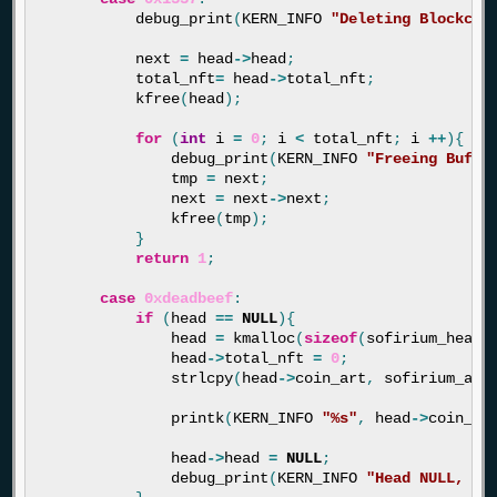
debug_print
(
KERN_INFO
"Deleting Blockcha
next
=
head
->
head
;
total_nft
=
head
->
total_nft
;
kfree
(
head
);
for
(
int
i
=
0
;
i
<
total_nft
;
i
++
){
debug_print
(
KERN_INFO
"Freeing Buffe
tmp
=
next
;
next
=
next
->
next
;
kfree
(
tmp
);
}
return
1
;
case
0xdeadbeef
:
if
(
head
==
NULL
){
head
=
kmalloc
(
sizeof
(
sofirium_head
)
head
->
total_nft
=
0
;
strlcpy
(
head
->
coin_art
,
sofirium_art
printk
(
KERN_INFO
"%s"
,
head
->
coin_ar
head
->
head
=
NULL
;
debug_print
(
KERN_INFO
"Head NULL, Cr