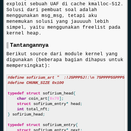
exploit sebuah UAF di cache kmalloc-512.
Solusi dari pembuat soal adalah
menggunakan msg_msg, tetapi aku
menemukan solusi yang jauuuuh lebih
simpel, yaitu menggunakan freelist pada
kernel heap.
Tantangannya
Berikut source dari module kernel yang
digunakan (beberapa bagian dihapus untuk
mempersingkat):
#define sofirium_art "  :!J5PPP5J!:\n 75PPPP55PPP57\n
typedef
struct
sofirium_head
{
char
coin_art
[
0x70
];
struct
sofirium_entry
*
head
;
int
total_nft
;
}
sofirium_head
;
typedef
struct
sofirium_entry
{
struct
sofirium_entry
*
next
;