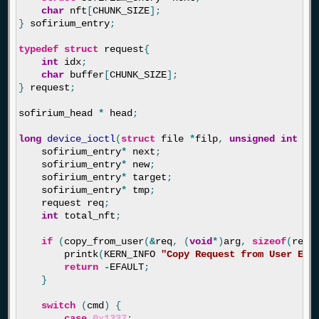
char
nft
[
CHUNK_SIZE
];
}
sofirium_entry
;
typedef
struct
request
{
int
idx
;
char
buffer
[
CHUNK_SIZE
];
}
request
;
sofirium_head
*
head
;
long
device_ioctl
(
struct
file
*
filp
,
unsigned
int
cm
sofirium_entry
*
next
;
sofirium_entry
*
new
;
sofirium_entry
*
target
;
sofirium_entry
*
tmp
;
request
req
;
int
total_nft
;
if
(
copy_from_user
(
&
req
,
(
void
*
)
arg
,
sizeof
(
requ
printk
(
KERN_INFO
"Copy Request from User Err
return
-
EFAULT
;
}
switch
(
cmd
)
{
case
0x1337
: