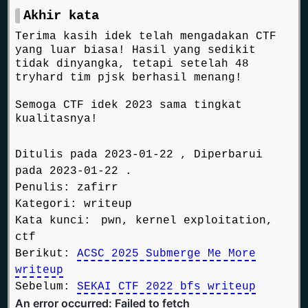
Akhir kata
Terima kasih idek telah mengadakan CTF
yang luar biasa! Hasil yang sedikit
tidak dinyangka, tetapi setelah 48
tryhard tim pjsk berhasil menang!
Semoga CTF idek 2023 sama tingkat
kualitasnya!
Ditulis pada 2023-01-22 , Diperbarui
pada 2023-01-22 .
Penulis: zafirr
Kategori:
writeup
Kata kunci:
pwn, kernel exploitation,
ctf
Berikut:
ACSC 2025 Submerge Me More
writeup
Sebelum:
SEKAI CTF 2022 bfs writeup