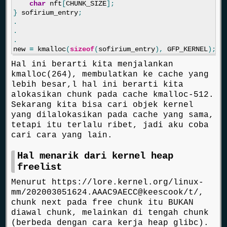
char
nft
[
CHUNK_SIZE
];
}
sofirium_entry
;
.
.
.
new
=
kmalloc
(
sizeof
(
sofirium_entry
),
GFP_KERNEL
);
Hal ini berarti kita menjalankan
kmalloc(264), membulatkan ke cache yang
lebih besar,l hal ini berarti kita
alokasikan chunk pada cache kmalloc-512.
Sekarang kita bisa cari objek kernel
yang dilalokasikan pada cache yang sama,
tetapi itu terlalu ribet, jadi aku coba
cari cara yang lain.
Hal menarik dari kernel heap
freelist
Menurut https://lore.kernel.org/linux-
mm/202003051624.AAAC9AECC@keescook/t/,
chunk next pada free chunk itu BUKAN
diawal chunk, melainkan di tengah chunk
(berbeda dengan cara kerja heap glibc).