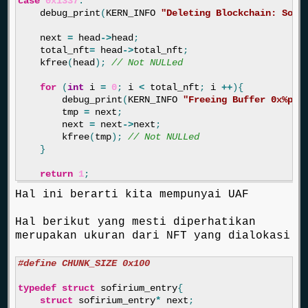
case
0x1337
:
debug_print
(
KERN_INFO
"Deleting Blockchain: Sofi
next
=
head
->
head
;
total_nft
=
head
->
total_nft
;
kfree
(
head
);
// Not NULLed
for
(
int
i
=
0
;
i
<
total_nft
;
i
++
){
debug_print
(
KERN_INFO
"Freeing Buffer 0x%px
\
tmp
=
next
;
next
=
next
->
next
;
kfree
(
tmp
);
// Not NULLed
}
return
1
;
Hal ini berarti kita mempunyai UAF
Hal berikut yang mesti diperhatikan
merupakan ukuran dari NFT yang dialokasi
typedef
struct
sofirium_entry
{
struct
sofirium_entry
*
next
;